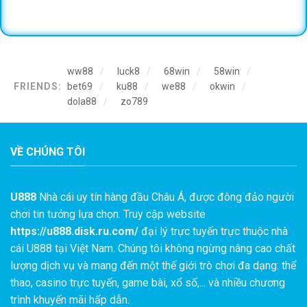
bạch. Với tiềm lực tài chính vững mạnh, nhà cái cam kết
khả năng thanh khoản nhanh chóng cho mọi vé cược
thắng lớn.
ww88
luck8
68win
58win
FRIENDS:
bet69
ku88
we88
okwin
dola88
zo789
VỀ CHÚNG TÔI
U888
Nhà cái uy tín hàng đầu Châu Á, được đông đảo người
GIAY PHEP HOAT DONG HOP PHAP CUA U888 TU
chơi tin tưởng lựa chọn. Truy cập website
PAGCOR
https://u888.disk.ru.com/
đại lý trực tuyến trực thuộc nhà
cái U888 tại Việt Nam. Chúng tôi không ngừng nâng cao chất
2. Những Ưu Điểm Tạo Nên Thương Hiệu
lượng dịch vụ và mang đến một thế giới trò chơi đa dạng: thể
U888 Uy Tín
thao, casino trực tuyến, game bài, xổ số,... và nhiều chương
trình khuyến mãi hấp dẫn.
Để tồn tại và phát triển giữa hàng ngàn nhà cái hiện nay,